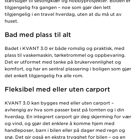
støvsuger til sesongklær og hobbyprosjekter. Boden er
tilgjengelig fra gangen – noe som gjør den lett
tilgjengelig i en travel hverdag, uten at du må ut av
huset.
Bad med plass til alt
Badet i KVANT 3.0 er både romslig og praktisk, med
plass til vaskemaskin, tørketrommel og oppbevaring.
Det er utformet med tanke på brukervennlighet og
komfort, og har en sentral plassering i boligen som gjør
det enkelt tilgjengelig fra alle rom.
Fleksibel med eller uten carport
KVANT 3.0 kan bygges med eller uten carport –
avhengig av hva som passer best på tomten og i din
hverdag. En integrert carport gir deg skjerming for vær
og vind, og gjør det enklere å komme hjem med
handleposer, barn i bilen eller på dager med regn og
snø. Det gir også en ekstra trygghet for bilen – og en