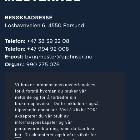
BESØKSADRESSE
Loshavnveien 6, 4550 Farsund
Telefon:
+47 38 39 22 08
Telefon:
+47 994 92 008
E-post:
byggmester@ajohnsen.no
Org.nr.:
990 275 076
POST-/
FAKTURAADRESSE
Vi bruker informasjonskapsler/cookies
Postboks 266, 4553 Farsund
for å forstå hvordan du bruker vår
nettside og for å forbedre din
brukeropplevelse. Dette inkluderer også
tilpassede annonser. Ved å klikke "OK"
aksepterer du vår bruk av
informasjonskapsler og vår
SOSIALE MEDIER:
personvernerklæring,
som du kan lese
her
. Du aksepterer også våre vilkår for